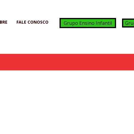
BRE
FALE CONOSCO
Grupo Ensino Infantil
Gru