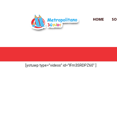
HOME
SO
[yotuwp type=”videos” id=”IFm3SRDPZ60″ ]