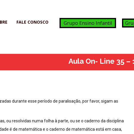
BRE
FALE CONOSCO
Grupo Ensino Infantil
Gru
Aula On- Line 35 –
adas durante esse período de paralisação, por favor, sigam as
, ou resolvidas numa folha à parte, ou se o caderno da disciplina
ividade é de matemática e o caderno de matemática está em casa,