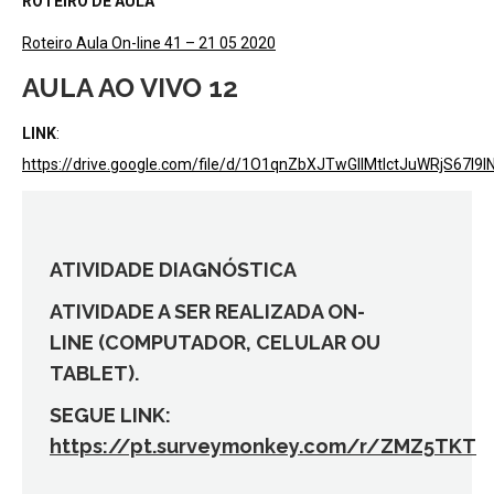
ROTEIRO DE AULA
Roteiro Aula On-line 41 – 21 05 2020
AULA AO VIVO 12
LINK
:
https://drive.google.com/file/d/1O1qnZbXJTwGllMtlctJuWRjS67l9I
ATIVIDADE DIAGNÓSTICA
ATIVIDADE A SER REALIZADA ON-
LINE
(COMPUTADOR, CELULAR OU
TABLET).
SEGUE LINK:
https://pt.surveymonkey.com/r/ZMZ5TKT