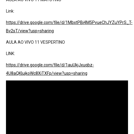
Link:
https://drive.google.com/file/d/1MbxtPBi4M5PvueChJYZuYPrS_T-
Bv2sT/view?usp=sharing
AULA AO VIVO 11 VESPERTINO
LINK:
https://drive.google.com/file/d/1auUkjJxuqbz-
4U8aQKIujkoWc8XiTXFp/view?usp=sharing