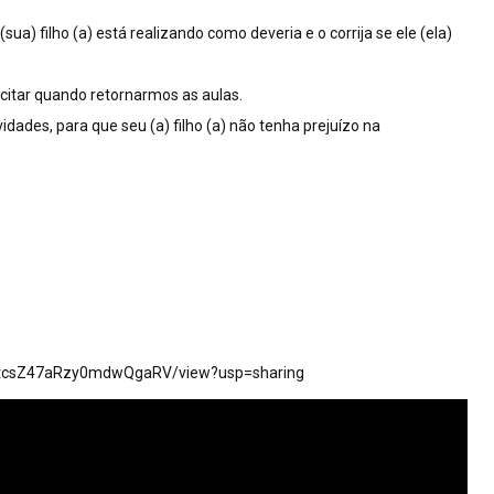
sua) filho (a) está realizando como deveria e o corrija se ele (ela)
icitar quando retornarmos as aulas.
dades, para que seu (a) filho (a) não tenha prejuízo na
-NstcsZ47aRzy0mdwQgaRV/view?usp=sharing