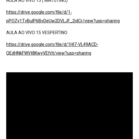
AULA AO VIVO 15 ( MATUTINO)
https://drive.google.com/file/d/1-
pPOZy1TvBuIP6BvDeUw2DVLJF_2jdCr/view?usp=sharing
AULA AO VIVO 15 VESPERTINO
https://drive.google.com/file/d/1Hl7-VL49ACD-
QEdHNkFWVt8KwyVEfrIt/view?usp=sharing