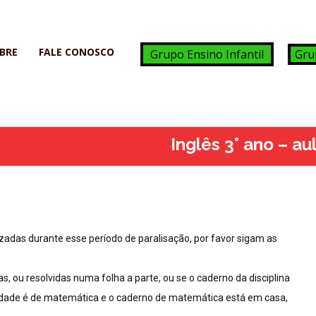
BRE
FALE CONOSCO
Grupo Ensino Infantil
Gru
Inglês 3° ano – a
adas durante esse período de paralisação, por favor sigam as
, ou resolvidas numa folha a parte, ou se o caderno da disciplina
ividade é de matemática e o caderno de matemática está em casa,