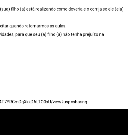
sua) filho (a) está realizando como deveria e o corrija se ele (ela)
icitar quando retornarmos as aulas.
dades, para que seu (a) filho (a) não tenha prejuízo na
WbZ4T7YRGmDgXkkDALTO0xU/view?usp=sharing