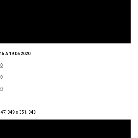
 A 19 06 2020
20
20
20
47, 349 e 351; 343