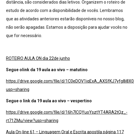
distância, são considerados dias letivos. Organizem o roteiro de
estudo de acordo com a disponibilidade de vocês. Lembramos
que as atividades anteriores estarão disponíveis no nosso blog,
não serão apagadas. Estamos a disposição para ajudar vocês no
que for necessário.
ROTEIRO AULA ON dia 22de junho
Segue olink da 19 aula ao vivo – matutino
https://drive.google.com/file/d/1C0eDOV1iqExA_AXSfKJ7yfg8i8X
usp=sharing
Segue o link da 19 aula ao vivo – vespertino
https://drive.google.com/file/d/16h7lCQYuoYsztYT4ARA2tQz_-
rt71ZMu/view?usp=sharing
Aula On-line 61 – Linguagem Oral e Escrita apostila página 117