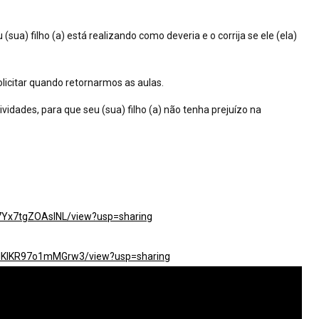
(sua) filho (a) está realizando como deveria e o corrija se ele (ela)
olicitar quando retornarmos as aulas.
idades, para que seu (sua) filho (a) não tenha prejuízo na
p87Yx7tgZOAslNL/view?usp=sharing
DKlKIKR97o1mMGrw3/view?usp=sharing