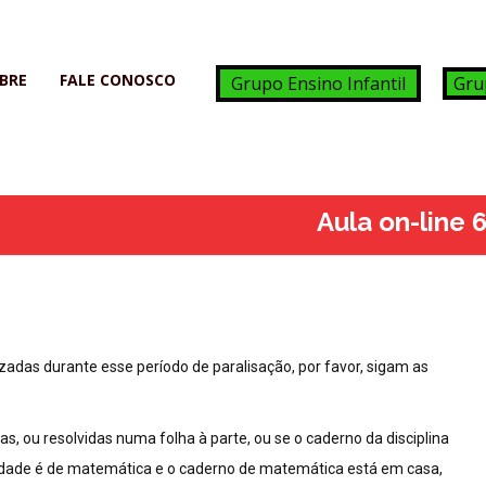
BRE
FALE CONOSCO
Grupo Ensino Infantil
Gru
Aula on-line
adas durante esse período de paralisação, por favor, sigam as
, ou resolvidas numa folha à parte, ou se o caderno da disciplina
ividade é de matemática e o caderno de matemática está em casa,