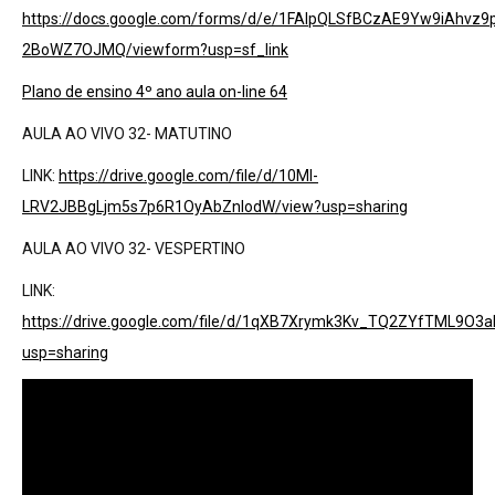
https://docs.google.com/forms/d/e/1FAIpQLSfBCzAE9Yw9iAhv
2BoWZ7OJMQ/viewform?usp=sf_link
Plano de ensino 4º ano aula on-line 64
AULA AO VIVO 32- MATUTINO
LINK:
https://drive.google.com/file/d/10Ml-
LRV2JBBgLjm5s7p6R1OyAbZnlodW/view?usp=sharing
AULA AO VIVO 32- VESPERTINO
LINK:
https://drive.google.com/file/d/1qXB7Xrymk3Kv_TQ2ZYfTML9O3a
usp=sharing