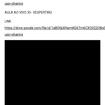
usp=sharing
AULA AO VIVO 35- VESPERTINO
LINK:
https://drive.google.com/file/d/1a8Q6kXHwmKG6Tm6CXO022O8q
usp=sharing