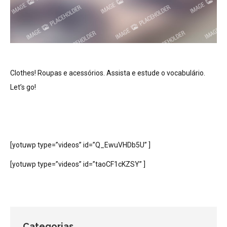
Clothes! Roupas e acessórios. Assista e estude o vocabulário.
Let’s go!
[yotuwp type=”videos” id=”Q_EwuVHDb5U” ]
[yotuwp type=”videos” id=”taoCF1cKZSY” ]
Categorias