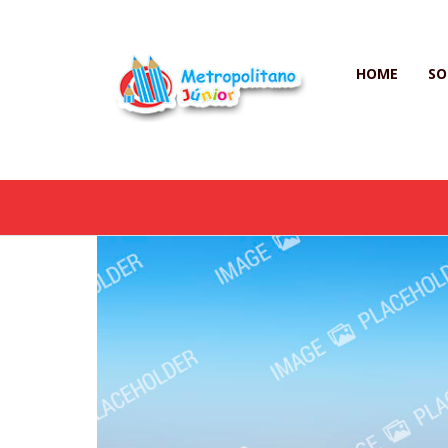
HOME
SO