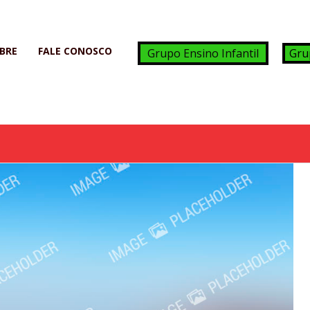
BRE
FALE CONOSCO
Grupo Ensino Infantil
Gru