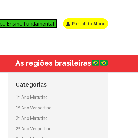
po Ensino Fundamental
Portal do Aluno
As regiões brasileiras
Categorias
1º Ano Matutino
1º Ano Vespertino
2º Ano Matutino
2º Ano Vespertino