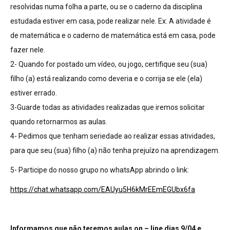
resolvidas numa folha a parte, ou se o caderno da disciplina
estudada estiver em casa, pode realizar nele. Ex: A atividade é
de matemática e o caderno de matemática está em casa, pode
fazer nele.
2- Quando for postado um vídeo, ou jogo, certifique seu (sua)
filho (a) está realizando como deveria e o corrija se ele (ela)
estiver errado.
3-Guarde todas as atividades realizadas que iremos solicitar
quando retornarmos as aulas.
4- Pedimos que tenham seriedade ao realizar essas atividades,
para que seu (sua) filho (a) não tenha prejuízo na aprendizagem.
5- Participe do nosso grupo no whatsApp abrindo o link:
https://chat.whatsapp.com/EAUyu5H6kMrEEmEGUbx6fa
Informamos que não teremos aulas on – line dias 9/04 e