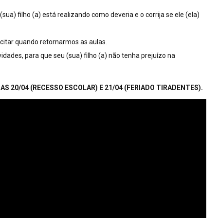
sua) filho (a) está realizando como deveria e o corrija se ele (ela)
icitar quando retornarmos as aulas.
dades, para que seu (sua) filho (a) não tenha prejuízo na
 20/04 (RECESSO ESCOLAR) E 21/04 (FERIADO TIRADENTES).