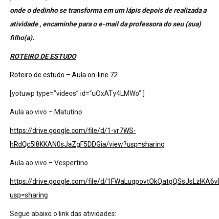
onde o dedinho se transforma em um lápis depois de realizada a
atividade , encaminhe para o e-mail da professora do seu (sua)
filho(a).
ROTEIRO DE ESTUDO
Roteiro de estudo – Aula on-line 72
[yotuwp type=”videos” id=”uOxATy4LMWo” ]
Aula ao vivo – Matutino
https://drive.google.com/file/d/1-vr7WS-
hRdQc5l8KKAN0sJaZgF5DDGia/view?usp=sharing
Aula ao vivo – Vespertino
https://drive.google.com/file/d/1FWaLuqpovtOkQatgQSsJsLzlKA6
usp=sharing
Segue abaixo o link das atividades: