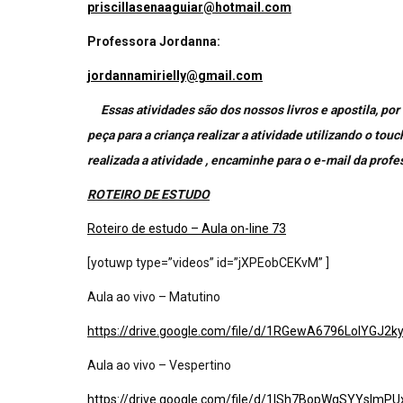
priscillasenaaguiar@hotmail.com
Professora Jordanna:
jordannamirielly@gmail.com
Essas atividades são dos nossos livros e apostila, por 
peça para a criança realizar a atividade utilizando o to
realizada a atividade , encaminhe para o e-mail da profes
ROTEIRO DE ESTUDO
Roteiro de estudo – Aula on-line 73
[yotuwp type=”videos” id=”jXPEobCEKvM” ]
Aula ao vivo – Matutino
https://drive.google.com/file/d/1RGewA6796LoIYGJ2
Aula ao vivo – Vespertino
https://drive.google.com/file/d/1lSh7BopWqSYYsImPU