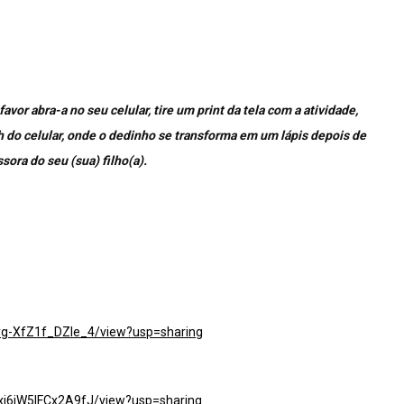
favor abra-a no seu celular, tire um print da tela com a atividade,
uch do celular, onde o dedinho se transforma em um lápis depois de
sora do seu (sua) filho(a).
kyg-XfZ1f_DZIe_4/view?usp=sharing
xj6jW5IFCx2A9fJ/view?usp=sharing