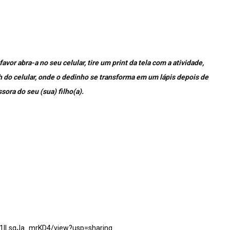
favor abra-a no seu celular, tire um print da tela com a atividade,
uch do celular, onde o dedinho se transforma em um lápis depois de
sora do seu (sua) filho(a).
Fd1lLsqJa_mrKD4/view?usp=sharing