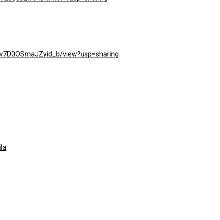
AUv7D0OSmaJZyid_b/view?usp=sharing
la