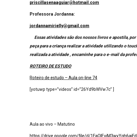
priscillasenaaguiar@hotmail.com
Professora Jordanna:
jordannamirielly@gmail.com
Essas atividades são dos nossos livros e apostila, por 
peça para a criança realizar a atividade utilizando o to
realizada a atividade , encaminhe para o e-mail da profes
ROTEIRO DE ESTUDO
Roteiro de estudo – Aula on-line 74
[yotuwp type=”videos” id=”26Yd9bWVw7c” ]
Aula ao vivo – Matutino
https://drive.google.com/file/d/1FaOIEviM3wyYqh6ai