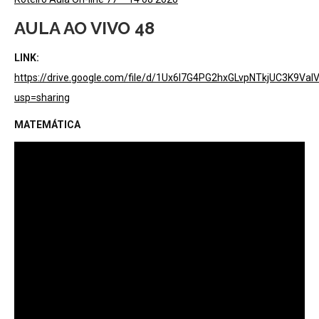
AULA AO VIVO 48
LINK:
https://drive.google.com/file/d/1Ux6l7G4PG2hxGLvpNTkjUC3K9VaI
usp=sharing
MATEMÁTICA