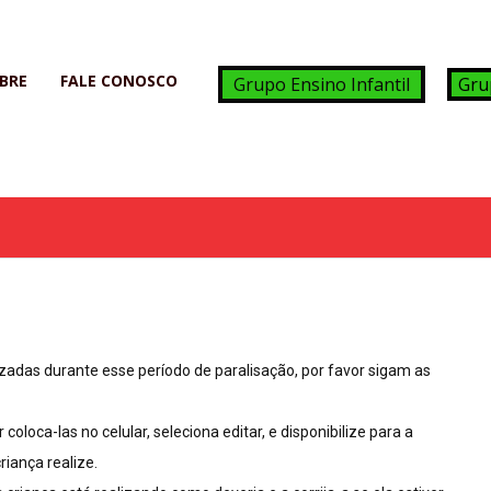
BRE
FALE CONOSCO
Grupo Ensino Infantil
Gru
adas durante esse período de paralisação, por favor sigam as
oloca-las no celular, seleciona editar, e disponibilize para a
riança realize.