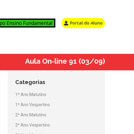
po Ensino Fundamental
Portal do Aluno
Aula On-line 91 (03/09)
Categorias
1º Ano Matutino
1º Ano Vespertino
2º Ano Matutino
2º Ano Vespertino