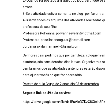
2- Quando for postado um vídeo , ou jogo, certifique se a
errada.
3-Se a atividade estiver somente no blog , por favor tra
4-Guarde todos os arquivos das atividades realizadas q
professora do seu filho:
Professora Pollyanna:
pollyannaevellin@hotmail.com
Professora:
priscillasenaaguiar@hotmail.com
Jordania:
jordannamirielly@gmail.com
Senhores pais, pedimos que por gentileza, coloquem em
distância, são considerados dias letivos. Organizem o r
Lembramos que as atividades anteriores estarão dispon
para ajudar vocês no que for necessário.
Roteiro de aula Grupo de 2 anos dia 03 de setembro
Segue o link da 49 aula ao vivo:
https://drive.google.com/file/d/1EuAleDZKzG8XbxhS