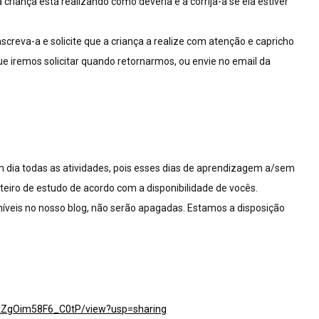
 criança está realizando como deveria e a corrija-a se ela estiver
nscreva-a e solicite que a criança a realize com atenção e capricho
ue iremos solicitar quando retornarmos, ou envie no email da
 dia todas as atividades, pois esses dias de aprendizagem a/sem
oteiro de estudo de acordo com a disponibilidade de vocês.
íveis no nosso blog, não serão apagadas. Estamos a disposição
PkZgOim58F6_C0tP/view?usp=sharing