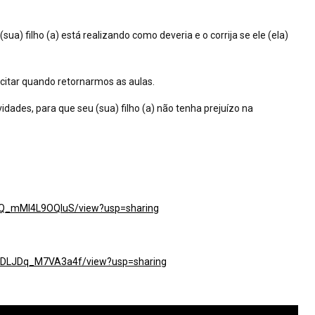
sua) filho (a) está realizando como deveria e o corrija se ele (ela)
icitar quando retornarmos as aulas.
dades, para que seu (sua) filho (a) não tenha prejuízo na
ctgQ_mMI4L9OQIuS/view?usp=sharing
HbLDLJDq_M7VA3a4f/view?usp=sharing