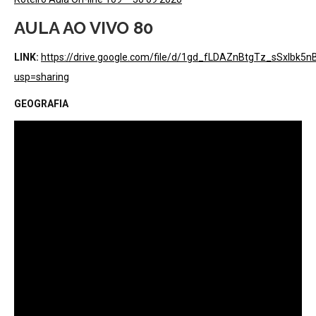
AULA AO VIVO 80
LINK:
https://drive.google.com/file/d/1gd_fLDAZnBtgTz_sSxlbk5
usp=sharing
GEOGRAFIA