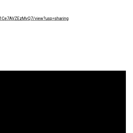
acX1Ce7AVZEzMvQ7/view?usp=sharing