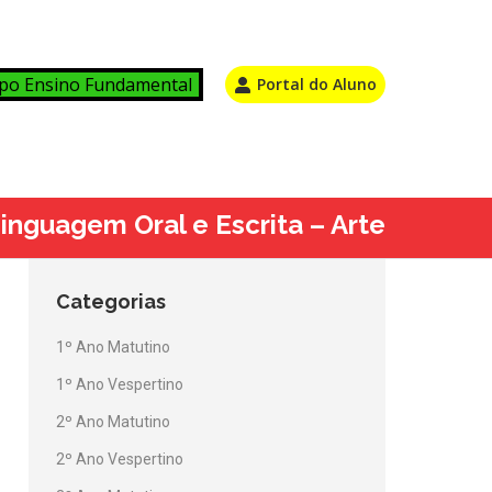
po Ensino Fundamental
Portal do Aluno
inguagem Oral e Escrita – Arte
Categorias
1º Ano Matutino
1º Ano Vespertino
2º Ano Matutino
2º Ano Vespertino