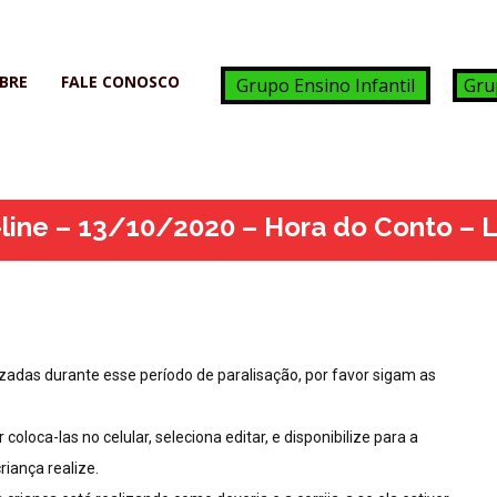
BRE
FALE CONOSCO
Grupo Ensino Infantil
Gru
line – 13/10/2020 – Hora do Conto – L
adas durante esse período de paralisação, por favor sigam as
oloca-las no celular, seleciona editar, e disponibilize para a
riança realize.