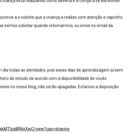
 criança está realizando como deveria e a corrija-a se ela estiver
nscreva-a e solicite que a criança a realize com atenção e capricho
ue iremos solicitar quando retornarmos, ou envie no email da
 dia todas as atividades, pois esses dias de aprendizagem a/sem
oteiro de estudo de acordo com a disponibilidade de vocês.
íveis no nosso blog, não serão apagadas. Estamos a disposição
RmxkMTlza8RKeXwC/view?usp=sharing