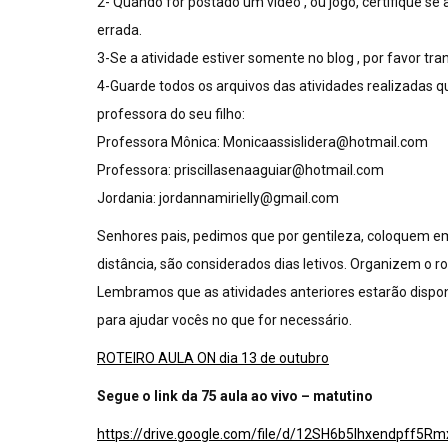
2- Quando for postado um vídeo , ou jogo, certifique se a
errada.
3-Se a atividade estiver somente no blog , por favor tra
4-Guarde todos os arquivos das atividades realizadas q
professora do seu filho:
Professora Mônica:
Monicaassislidera@hotmail.com
Professora:
priscillasenaaguiar@hotmail.com
Jordania:
jordannamirielly@gmail.com
Senhores pais, pedimos que por gentileza, coloquem em
distância, são considerados dias letivos. Organizem o r
Lembramos que as atividades anteriores estarão dispon
para ajudar vocês no que for necessário.
ROTEIRO AULA ON dia 13 de outubro
Segue o link da 75 aula ao vivo – matutino
https://drive.google.com/file/d/12SH6b5Ihxendpff5