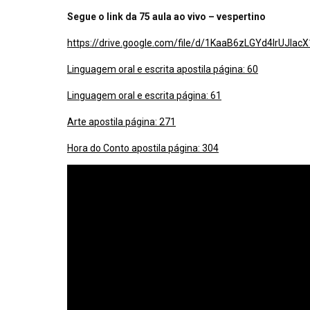
Segue o link da 75 aula ao vivo – vespertino
https://drive.google.com/file/d/1KaaB6zLGYd4IrUJI
Linguagem oral e escrita apostila página: 60
Linguagem oral e escrita página: 61
Arte apostila página: 271
Hora do Conto apostila página: 304