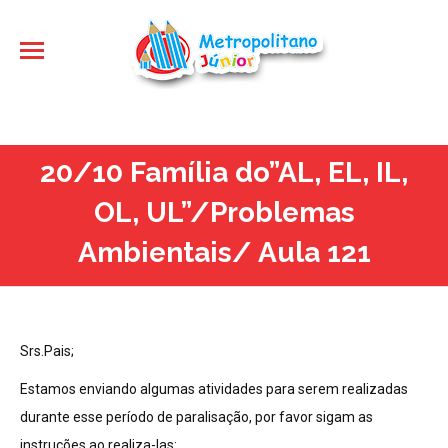
20/10 Família do”AL, EL, IL,
OL, UL”/Problemas
Ambientais/ Aula 121
Srs.Pais;
Estamos enviando algumas atividades para serem realizadas
durante esse período de paralisação, por favor sigam as
instruções ao realiza-las: