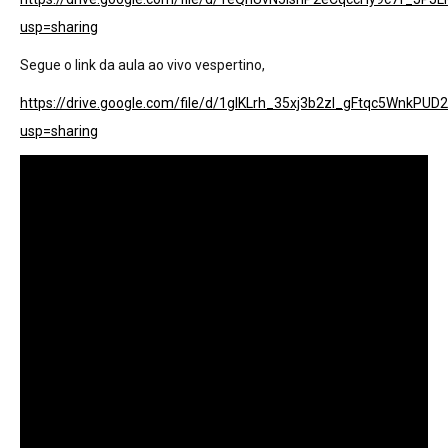
usp=sharing
Segue o link da aula ao vivo vespertino,
https://drive.google.com/file/d/1gIKLrh_35xj3b2zl_gFtqc5WnkPUD
usp=sharing