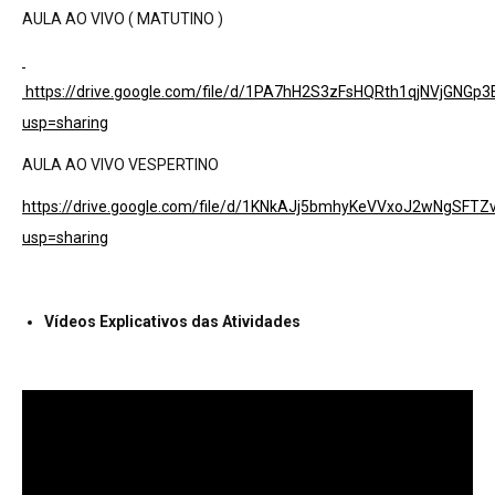
AULA AO VIVO ( MATUTINO )
https://drive.google.com/file/d/1PA7hH2S3zFsHQRth1qjNVjGNGp
usp=sharing
AULA AO VIVO VESPERTINO
https://drive.google.com/file/d/1KNkAJj5bmhyKeVVxoJ2wNgSFTZ
usp=sharing
Vídeos Explicativos das Atividades