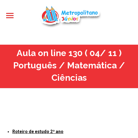
Aula on line 130 ( 04/ 11 )
Português / Matemática /
Ciências
Roteiro de estudo 2º ano