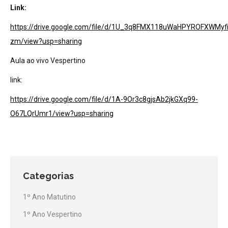
Link:
https://drive.google.com/file/d/1U_3q8FMX118uWaHPYROFXWMyfi
zm/view?usp=sharing
Aula ao vivo Vespertino
link:
https://drive.google.com/file/d/1A-9Or3c8gjsAb2jkGXq99-
O67LQrUmr1/view?usp=sharing
Categorias
1º Ano Matutino
1º Ano Vespertino