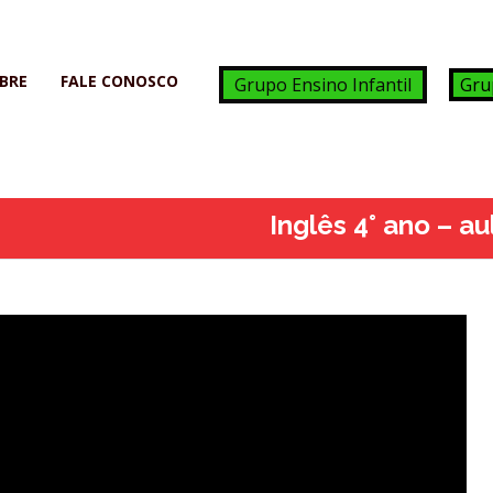
BRE
FALE CONOSCO
Grupo Ensino Infantil
Gru
Inglês 4° ano – a