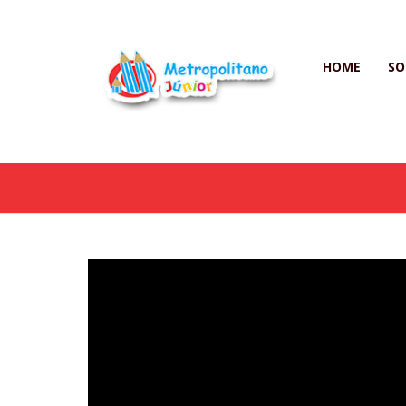
HOME
SO