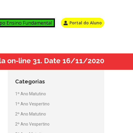
po Ensino Fundamental
Portal do Aluno
ula on-line 31. Date 16/11/2020
Categorias
1º Ano Matutino
1º Ano Vespertino
2º Ano Matutino
2º Ano Vespertino