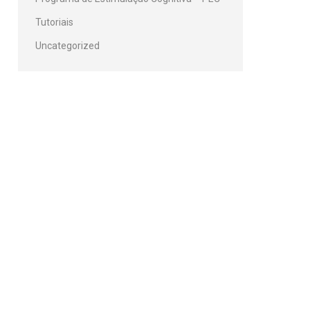
Tutoriais
Uncategorized