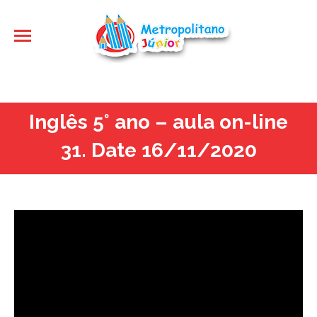
Inglês 5° ano – aula on-line
31. Date 16/11/2020