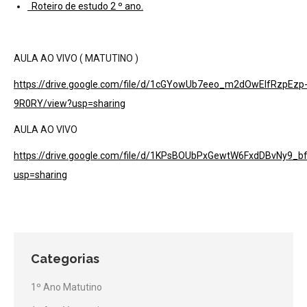
Roteiro de estudo 2 º ano.
AULA AO VIVO ( MATUTINO )
https://drive.google.com/file/d/1cGYowUb7eeo_m2dOwElfRzpEzp
9R0RY/view?usp=sharing
AULA AO VIVO
https://drive.google.com/file/d/1KPsBOUbPxGewtW6FxdDBvNy9_b
usp=sharing
Categorias
1º Ano Matutino