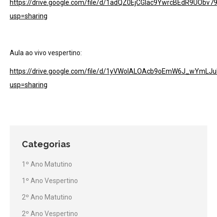
https://drive.google.com/file/d/1adQZ0EjCGIac9YwrcBEdR9UObv7
usp=sharing
Aula ao vivo vespertino:
https://drive.google.com/file/d/1yVWolALOAcb9oEmW6J_wYmLJ
usp=sharing
Categorias
1º Ano Matutino
1º Ano Vespertino
2º Ano Matutino
2º Ano Vespertino